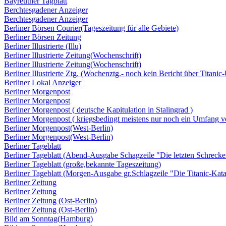
Bayreuther Tagblatt
Berchtesgadener Anzeiger
Berchtesgadener Anzeiger
Berliner Börsen Courier(Tageszeitung für alle Gebiete)
Berliner Börsen Zeitung
Berliner Illustrierte (Illu)
Berliner Illustrierte Zeitung(Wochenschrift)
Berliner Illustrierte Zeitung(Wochenschrift)
Berliner Illustrierte Ztg. (Wochenztg.- noch kein Bericht über Titanic
Berliner Lokal Anzeiger
Berliner Morgenpost
Berliner Morgenpost
Berliner Morgenpost ( deutsche Kapitulation in Stalingrad )
Berliner Morgenpost ( kriegsbedingt meistens nur noch ein Umfang v
Berliner Morgenpost(West-Berlin)
Berliner Morgenpost(West-Berlin)
Berliner Tageblatt
Berliner Tageblatt (Abend-Ausgabe Schagzeile "Die letzten Schrecke
Berliner Tageblatt (große,bekannte Tageszeitung)
Berliner Tageblatt (Morgen-Ausgabe gr.Schlagzeile "Die Titanic-Kata
Berliner Zeitung
Berliner Zeitung
Berliner Zeitung (Ost-Berlin)
Berliner Zeitung (Ost-Berlin)
Bild am Sonntag(Hamburg)