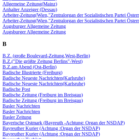
Allgemeine Zeitung(Mainz)
Anhalter Anzeiger (Dessau)
Arbeiter-Zeitung(Wien,"Zentralorgan der Sozialistischen Partei Österr
Arbeiter-Zeitung(Wien,"Zentralorgan der Sozialistischen Partei Österr
Augsburger Allgemeine Zeitung
Augsburger Allgemeine Zeitung
B
B.Z. (große Boulevard-Zeitung,West-Berlin)
B.Z.("Die größte Zeitung Berlins"-West)
B.Z.am Abend (Ost-Berlin)
Badische Illustrierte (Freiburg)
Badische Neueste Nachrichten(Karlsruhe)
Badische Neueste Nachrichten(Karlsruhe)
Badische Post
Badische Zeitung (Freiburg im Breisgau)
Badische Zeitung (Freiburg im Breisgau)
Basler Nachrichten
Basler Nachrichten
Basler Zeitung
Bayerische Ostmark (Bayreuth -Achtung: Organ der NSDAP)
Bayreuther Kurier (Achtung :Organ der NSDAP)
Bayreuther Kurier (Achtung :Organ der NSDAP)