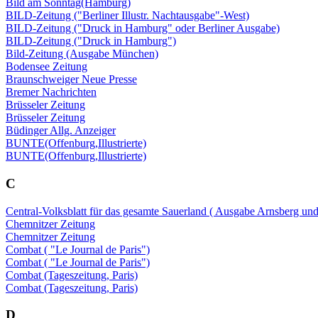
Bild am Sonntag(Hamburg)
BILD-Zeitung ("Berliner Illustr. Nachtausgabe"-West)
BILD-Zeitung ("Druck in Hamburg" oder Berliner Ausgabe)
BILD-Zeitung ("Druck in Hamburg")
Bild-Zeitung (Ausgabe München)
Bodensee Zeitung
Braunschweiger Neue Presse
Bremer Nachrichten
Brüsseler Zeitung
Brüsseler Zeitung
Büdinger Allg. Anzeiger
BUNTE(Offenburg,Illustrierte)
BUNTE(Offenburg,Illustrierte)
C
Central-Volksblatt für das gesamte Sauerland ( Ausgabe Arnsberg un
Chemnitzer Zeitung
Chemnitzer Zeitung
Combat ( "Le Journal de Paris")
Combat ( "Le Journal de Paris")
Combat (Tageszeitung, Paris)
Combat (Tageszeitung, Paris)
D