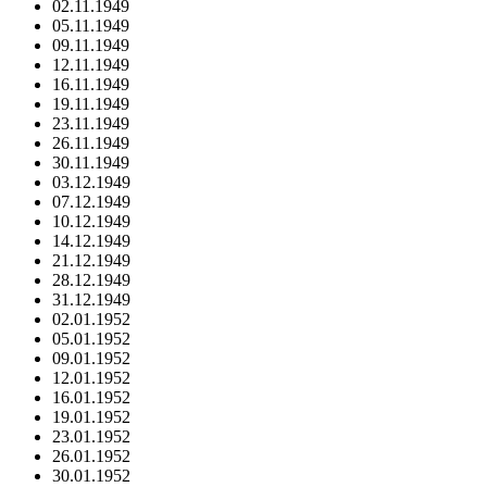
02.11.1949
05.11.1949
09.11.1949
12.11.1949
16.11.1949
19.11.1949
23.11.1949
26.11.1949
30.11.1949
03.12.1949
07.12.1949
10.12.1949
14.12.1949
21.12.1949
28.12.1949
31.12.1949
02.01.1952
05.01.1952
09.01.1952
12.01.1952
16.01.1952
19.01.1952
23.01.1952
26.01.1952
30.01.1952