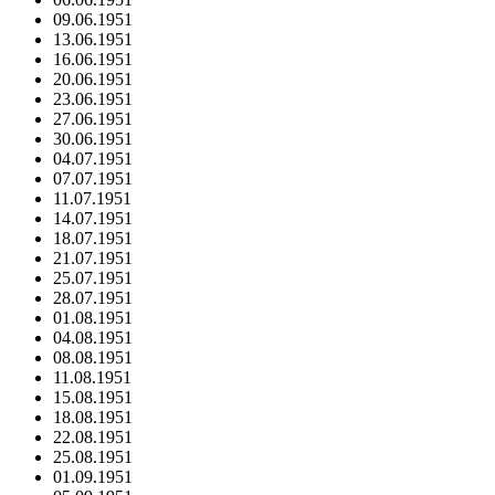
09.06.1951
13.06.1951
16.06.1951
20.06.1951
23.06.1951
27.06.1951
30.06.1951
04.07.1951
07.07.1951
11.07.1951
14.07.1951
18.07.1951
21.07.1951
25.07.1951
28.07.1951
01.08.1951
04.08.1951
08.08.1951
11.08.1951
15.08.1951
18.08.1951
22.08.1951
25.08.1951
01.09.1951