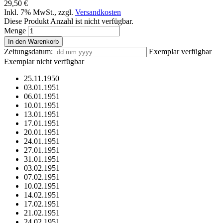
29,50 €
Inkl. 7% MwSt.
,
zzgl.
Versandkosten
Diese Produkt Anzahl ist nicht verfügbar.
Menge
In den Warenkorb
Zeitungsdatum:
Exemplar verfügbar
Exemplar nicht verfügbar
25.11.1950
03.01.1951
06.01.1951
10.01.1951
13.01.1951
17.01.1951
20.01.1951
24.01.1951
27.01.1951
31.01.1951
03.02.1951
07.02.1951
10.02.1951
14.02.1951
17.02.1951
21.02.1951
24.02.1951