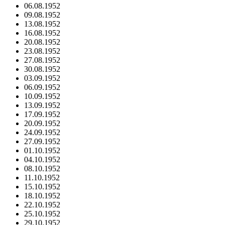
06.08.1952
09.08.1952
13.08.1952
16.08.1952
20.08.1952
23.08.1952
27.08.1952
30.08.1952
03.09.1952
06.09.1952
10.09.1952
13.09.1952
17.09.1952
20.09.1952
24.09.1952
27.09.1952
01.10.1952
04.10.1952
08.10.1952
11.10.1952
15.10.1952
18.10.1952
22.10.1952
25.10.1952
29.10.1952