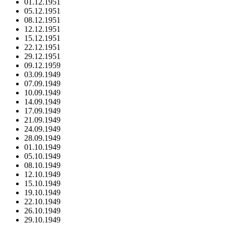
01.12.1951
05.12.1951
08.12.1951
12.12.1951
15.12.1951
22.12.1951
29.12.1951
09.12.1959
03.09.1949
07.09.1949
10.09.1949
14.09.1949
17.09.1949
21.09.1949
24.09.1949
28.09.1949
01.10.1949
05.10.1949
08.10.1949
12.10.1949
15.10.1949
19.10.1949
22.10.1949
26.10.1949
29.10.1949