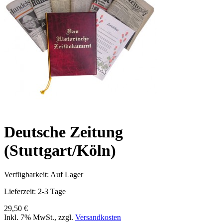
Deutsche Zeitung
(Stuttgart/Köln)
Verfügbarkeit:
Auf Lager
Lieferzeit: 2-3 Tage
29,50 €
Inkl. 7% MwSt.
,
zzgl.
Versandkosten