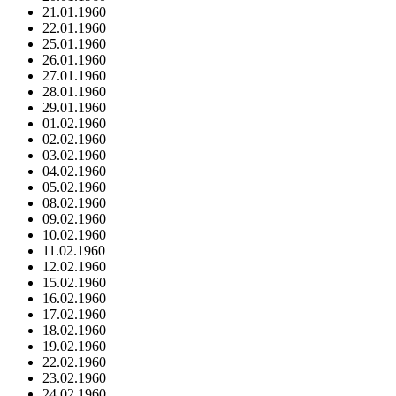
21.01.1960
22.01.1960
25.01.1960
26.01.1960
27.01.1960
28.01.1960
29.01.1960
01.02.1960
02.02.1960
03.02.1960
04.02.1960
05.02.1960
08.02.1960
09.02.1960
10.02.1960
11.02.1960
12.02.1960
15.02.1960
16.02.1960
17.02.1960
18.02.1960
19.02.1960
22.02.1960
23.02.1960
24.02.1960