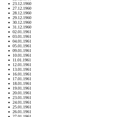
23.12.1960
27.12.1960
28.12.1960
29.12.1960
30.12.1960
31.12.1960
02.01.1961
03.01.1961
04.01.1961
05.01.1961
09.01.1961
10.01.1961
11.01.1961
12.01.1961
13.01.1961
16.01.1961
17.01.1961
18.01.1961
19.01.1961
20.01.1961
23.01.1961
24.01.1961
25.01.1961
26.01.1961
27.01.1961