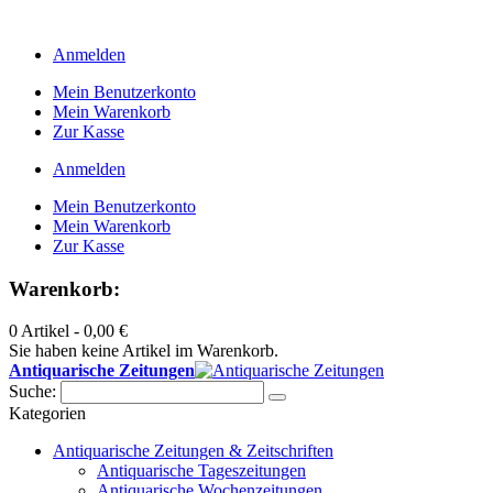
Anmelden
Mein Benutzerkonto
Mein Warenkorb
Zur Kasse
Anmelden
Mein Benutzerkonto
Mein Warenkorb
Zur Kasse
Warenkorb:
0 Artikel -
0,00 €
Sie haben keine Artikel im Warenkorb.
Antiquarische Zeitungen
Suche:
Kategorien
Antiquarische Zeitungen & Zeitschriften
Antiquarische Tageszeitungen
Antiquarische Wochenzeitungen